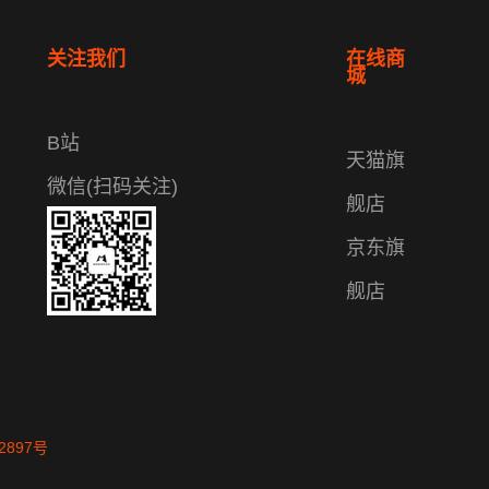
关注我们
在线商
城
B站
天猫旗
微信(扫码关注)
舰店
京东旗
舰店
2897号